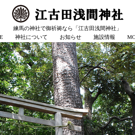
練馬の神社で御祈祷なら「江古田浅間神社」
E
神社について
お知らせ
施設情報
M