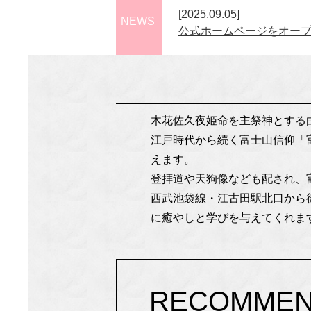
[2025.09.05]
NEWS
公式ホームページをオー
木花佐久夜姫命を主祭神とする
江戸時代から続く富士山信仰「
えます。
登拝道や天狗像なども配され、
西武池袋線・江古田駅北口から
に癒やしと学びを与えてくれま
RECOMME