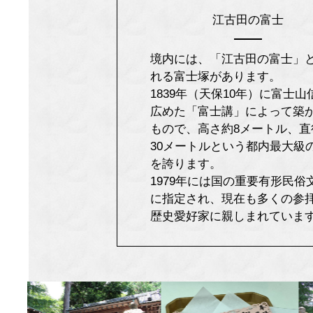
江古田の富士
境内には、「江古田の富士」
れる富士塚があります。
1839年（天保10年）に富士山
広めた「富士講」によって築
もので、高さ約8メートル、直
30メートルという都内最大級
を誇ります。
1979年には国の重要有形民俗
に指定され、現在も多くの参
歴史愛好家に親しまれていま