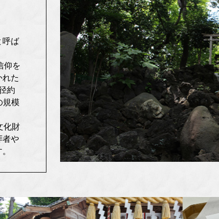
と呼ば
信仰を
かれた
径約
の規模
文化財
拝者や
す。