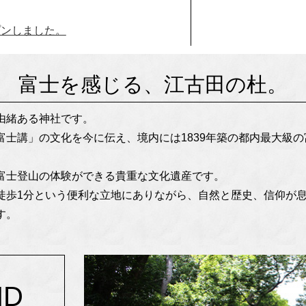
プンしました。
富士を感じる、江古田の杜。
由緒ある神社です。
富士講」の文化を今に伝え、境内には1839年築の都内最大級
富士登山の体験ができる貴重な文化遺産です。
徒歩1分という便利な立地にありながら、自然と歴史、信仰が
す。
ND